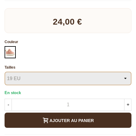
Lire la suite
24,00 €
Couleur
CORAIL
Tailles
En stock
-
+
AJOUTER AU PANIER