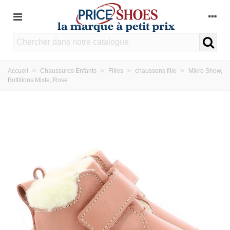
Accueil
>
Chaussures Enfants
>
Filles
>
chaussons fille
>
Mikro Show,
Bottillons Mixte, Rose