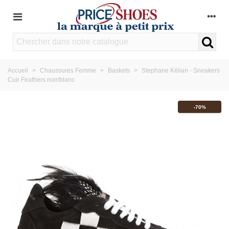
Accueil
>
Chaussures Femme
>
Baskets
>
Stephane Kélian - Sneakers
Cuir Feathers noir/blanc
-70%