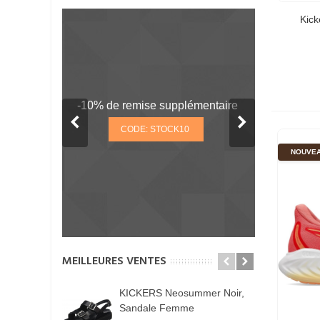
Kic
-10% de remise supplémentaire
CODE: STOCK10
NOUVE
MEILLEURES VENTES
KICKERS Neosummer Noir,
K
Sandale Femme
C