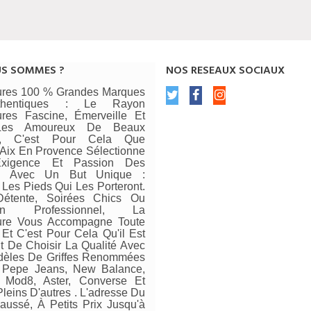
US SOMMES ?
NOS RESEAUX SOCIAUX
res 100 % Grandes Marques
thentiques : Le Rayon
res Fascine, Émerveille Et
 Les Amoureux De Beaux
rs, C'est Pour Cela Que
ix En Provence Sélectionne
xigence Et Passion Des
s Avec Un But Unique :
 Les Pieds Qui Les Porteront.
Détente, Soirées Chics Ou
ien Professionnel, La
re Vous Accompagne Toute
Et C'est Pour Cela Qu'il Est
t De Choisir La Qualité Avec
èles De Griffes Renommées
Pepe Jeans, New Balance,
, Mod8, Aster, Converse Et
leins D'autres . L'adresse Du
aussé, À Petits Prix Jusqu'à