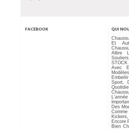
FACEBOOK
QUI NO
Chaussu
Et Au
Chaussu
Attire
Soulie
STOCK A
Avec E
Modèle
Embellir
Sport, 
Quotid
Chaussu
L'année 
Importan
Des Mod
Comme 
Kickers
Encore P
Bien Ch