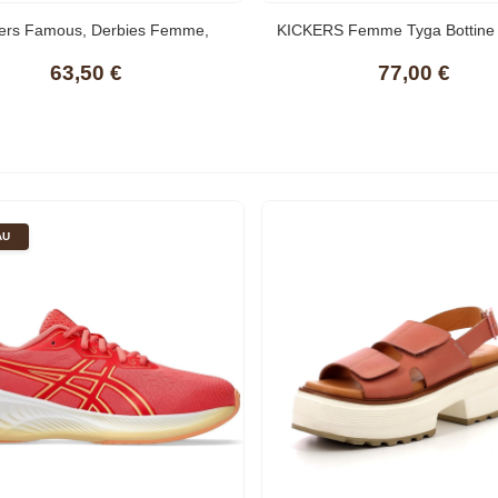
kers Famous, Derbies Femme,
KICKERS Femme Tyga Bottine
63,50 €
77,00 €
AU
ickers Kick Hi , Bottine
lassiques Mixte