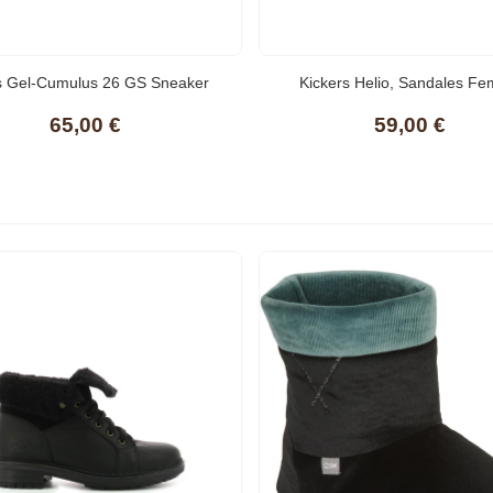
7,00 €
choll - VANDANA 792340-
s Gel-Cumulus 26 GS Sneaker
Kickers Helio, Sandales F
0-8 Noir Metallic
65,00 €
59,00 €
1,50 €
0,00 €
-65%
ickers Mixte Hi Bottine
7,00 €
ickers Femme Titi Bottine -
oir
6,45 €
39,00 €
-45%