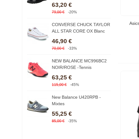
63,20 €
7
79,00 €
-20%
S
Asic
CONVERSE CHUCK TAYLOR
5
ALL STAR CORE OX Blanc
3
46,90 €
9
70,00 €
-33%
K
NEW BALANCE MC996BC2
7
NOIR/ROSE -Tennis
63,25 €
115,00 €
-45%
K
N
New Balance U420RPB -
7
Mixtes
1
55,25 €
85,00 €
-35%