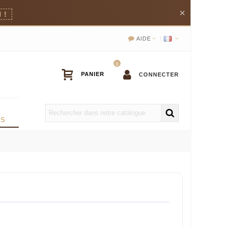
×
 !
AIDE
0
CONNECTER
OS