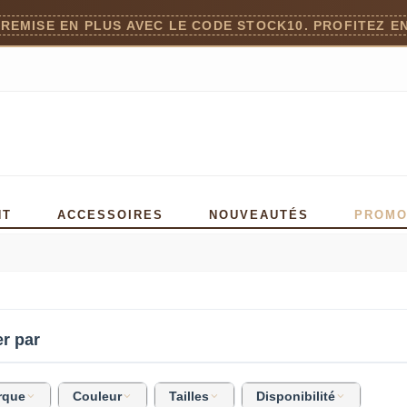
 REMISE EN PLUS AVEC LE CODE STOCK10. PROFITEZ EN
NT
ACCESSOIRES
NOUVEAUTÉS
PROM
er par
rque
Couleur
Tailles
Disponibilité