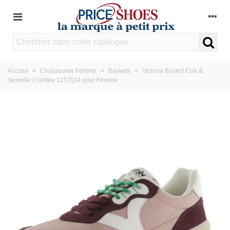
Accueil
>
Chaussures Femme
>
Baskets
>
Victoria Basket Cuir &
Semelle Crantée 1157114 pour Femme