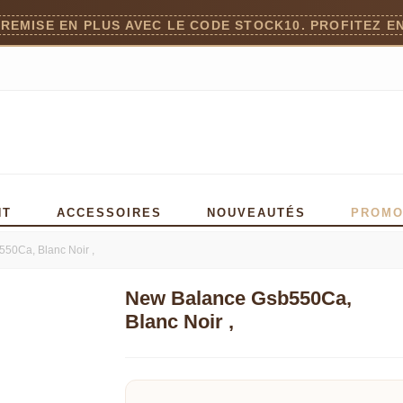
 REMISE EN PLUS AVEC LE CODE STOCK10. PROFITEZ EN
NT
ACCESSOIRES
NOUVEAUTÉS
PROM
50Ca, Blanc Noir ,
New Balance Gsb550Ca,
Blanc Noir ,
Lire la suite