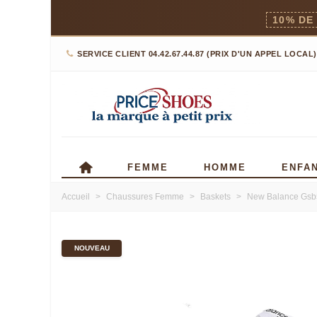
10% DE
SERVICE CLIENT 04.42.67.44.87 (PRIX D'UN APPEL LOCAL)
FEMME
HOMME
ENFA
Accueil
>
Chaussures Femme
>
Baskets
>
New Balance Gsb5
NOUVEAU