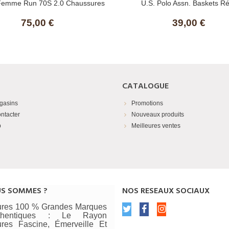
Femme Run 70S 2.0 Chaussures
U.s. Polo Assn. Baskets Ré
75,00 €
39,00 €
CATALOGUE
gasins
Promotions
ntacter
Nouveaux produits
p
Meilleures ventes
US SOMMES ?
NOS RESEAUX SOCIAUX
res 100 % Grandes Marques
thentiques : Le Rayon
res Fascine, Émerveille Et