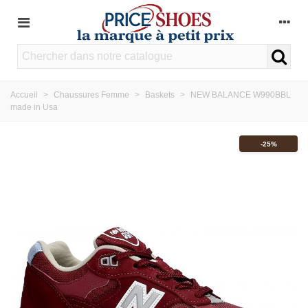
Accueil
>
Chaussures Femme
>
Baskets
>
NEW BALANCE W990BBL
made in Usa
-25%