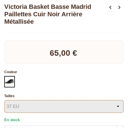
Victoria Basket Basse Madrid
Paillettes Cuir Noir Arrière
Métallisée
Détails sur le produit Matériau de la semelle Synthétique Hauteur de la tige
Lire la suite
Cheville Matériau extérieur Synthétique Matériau intérieur Synthétique À
propos de cet article Bottine Victoria
65,00 €
Couleur
NOIR
Tailles
En stock