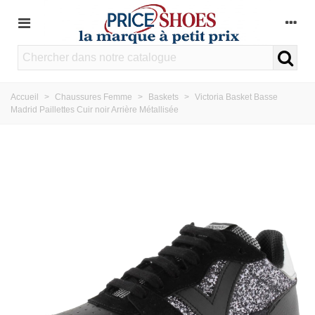
Accueil
>
Chaussures Femme
>
Baskets
>
Victoria Basket Basse
Madrid Paillettes Cuir noir Arrière Métallisée