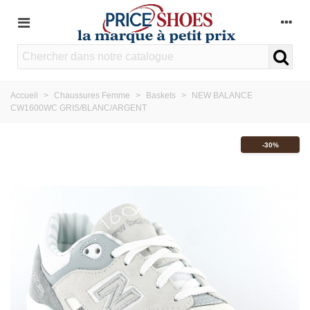
Accueil
>
Chaussures Femme
>
Baskets
>
NEW BALANCE
CW1600WC GRIS/BLANC/ARGENT
-30%