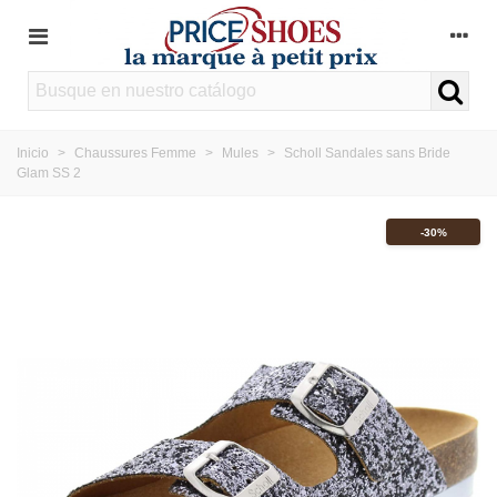
Inicio
>
Chaussures Femme
>
Mules
>
Scholl Sandales sans Bride
Glam SS 2
-30%