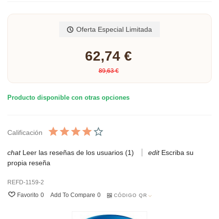
Lee mas
artisanale Type de talons: Talon bloc Hauteur de talons: 4 centimètres
Largeur de la chaussure: Moyen Fermeture: À enfiler
Oferta Especial Limitada
62,74 €
89,63 €
Producto disponible con otras opciones
Calificación
Leer las reseñas de los usuarios (1)
Escriba su
propia reseña
REFD-1159-2
Favorito
0
Add To Compare
0
CÓDIGO QR