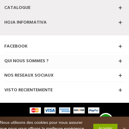
CATALOGUE
HOJA INFORMATIVA
FACEBOOK
QUI NOUS SOMMES ?
NOS RESEAUX SOCIAUX
VISTO RECIENTEMENTE
© 2024 Priceshoes ® . Tous les droits sont réservés
Nous utilisons des cookies pour nous assurer
0
×
que nous vous offrons la meilleure expérience
Accepter