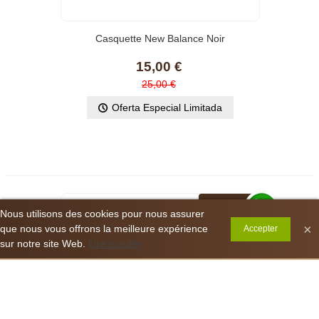
Casquette New Balance Noir
15,00 €
25,00 €
Oferta Especial Limitada
-35%
Nous utilisons des cookies pour nous assurer
0
×
que nous vous offrons la meilleure expérience
Accepter
Contact us via WhatsApp
sur notre site Web.
Lire la suite
Columna izquierda
Carro