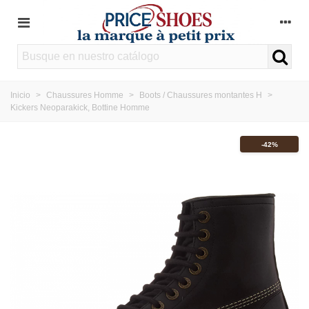
Inicio
>
Chaussures Homme
>
Boots / Chaussures montantes H
>
Kickers Neoparakick, Bottine Homme
-42%