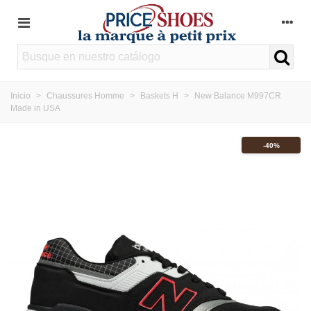
Inicio
>
Chaussures Homme
>
Baskets H
>
New Balance M997CR
Made in USA
-40%