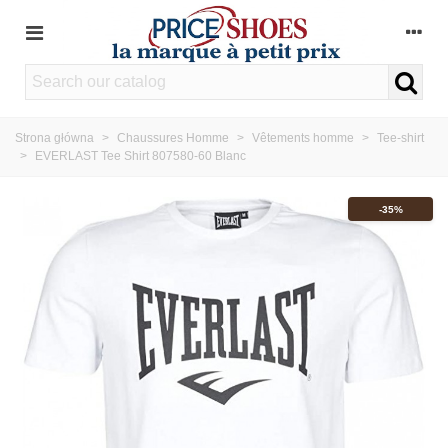
Strona główna
>
Chaussures Homme
>
Vêtements homme
>
Tee-shirt
>
EVERLAST Tee Shirt 807580-60 Blanc
-35%