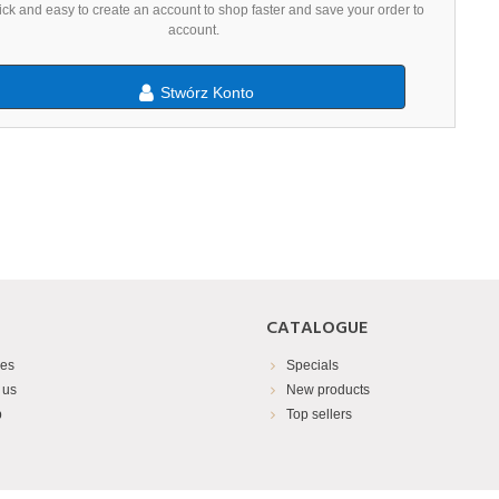
uick and easy to create an account to shop faster and save your order to
account.
Stwórz Konto
CATALOGUE
res
Specials
 us
New products
p
Top sellers