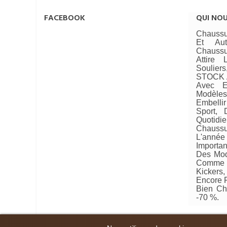
FACEBOOK
QUI NO
Chaussu
Et Au
Chaussu
Attire
Soulie
STOCK A
Avec E
Modèle
Embellir
Sport, 
Quotid
Chaussu
L'année 
Importan
Des Mod
Comme 
Kickers
Encore P
Bien Ch
-70 %.