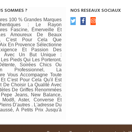
US SOMMES ?
NOS RESEAUX SOCIAUX
res 100 % Grandes Marques
thentiques : Le Rayon
res Fascine, Émerveille Et
 Les Amoureux De Beaux
rs, C'est Pour Cela Que
ix En Provence Sélectionne
xigence Et Passion Des
s Avec Un But Unique :
 Les Pieds Qui Les Porteront.
Détente, Soirées Chics Ou
ien Professionnel, La
re Vous Accompagne Toute
Et C'est Pour Cela Qu'il Est
t De Choisir La Qualité Avec
èles De Griffes Renommées
Pepe Jeans, New Balance,
, Mod8, Aster, Converse Et
leins D'autres . L'adresse Du
aussé, À Petits Prix Jusqu'à