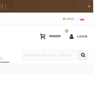
×
 !
AIDE
0
LOGIN
OS