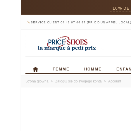
10% DE
SERVICE CLIENT 04 42 67 44 87 (PRIX D'UN APPEL LOCAL
FEMME
HOMME
ENFA
Strona główna
>
Zaloguj się do swojego konta
>
Account