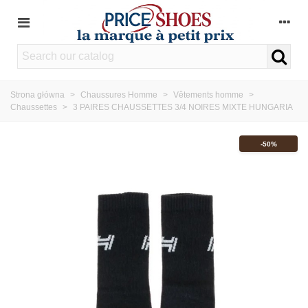
Strona główna
>
Chaussures Homme
>
Vêtements homme
>
Chaussettes
>
3 PAIRES CHAUSSETTES 3/4 NOIRES MIXTE HUNGARIA
-50%