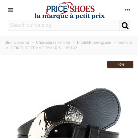
Strona główna
>
Chaussures Femme
>
Produkty powiązane
>
ceinture
>
CEINTURE FEMME TAMARIS - 160122
-40%