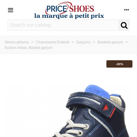
Strona główna
>
Chaussures Enfants
>
Garçons
>
Baskets garçon
>
Kickers Irelas, Basket garçon
-30%