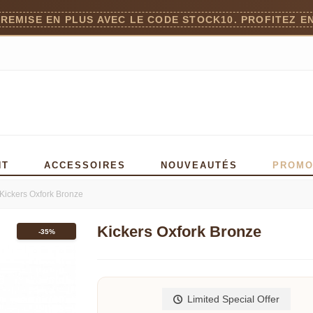
 REMISE EN PLUS AVEC LE CODE STOCK10. PROFITEZ EN
)
NT
ACCESSOIRES
NOUVEAUTÉS
PROM
Kickers Oxfork Bronze
Kickers Oxfork Bronze
-35%
Read more
Limited Special Offer