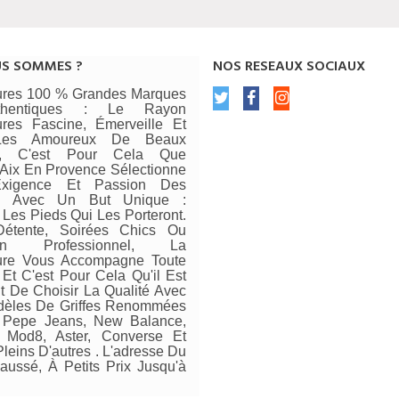
US SOMMES ?
NOS RESEAUX SOCIAUX
res 100 % Grandes Marques
thentiques : Le Rayon
res Fascine, Émerveille Et
 Les Amoureux De Beaux
rs, C'est Pour Cela Que
ix En Provence Sélectionne
xigence Et Passion Des
s Avec Un But Unique :
 Les Pieds Qui Les Porteront.
Détente, Soirées Chics Ou
ien Professionnel, La
re Vous Accompagne Toute
Et C'est Pour Cela Qu'il Est
t De Choisir La Qualité Avec
èles De Griffes Renommées
Pepe Jeans, New Balance,
, Mod8, Aster, Converse Et
leins D'autres . L'adresse Du
aussé, À Petits Prix Jusqu'à