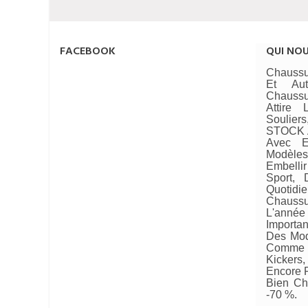
FACEBOOK
QUI NO
Chaussu
Et Au
Chaussu
Attire
Soulie
STOCK A
Avec E
Modèle
Embellir
Sport, 
Quotid
Chaussu
L'année 
Importan
Des Mod
Comme 
Kickers
Encore P
Bien Ch
-70 %.