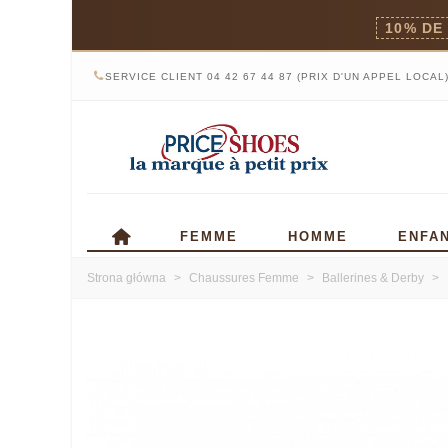
10% DE
SERVICE CLIENT 04 42 67 44 87 (PRIX D'UN APPEL LOCAL
FEMME
HOMME
ENFA
Strona główna
>
Chaussures Femme
>
Ballerines & Derby
>