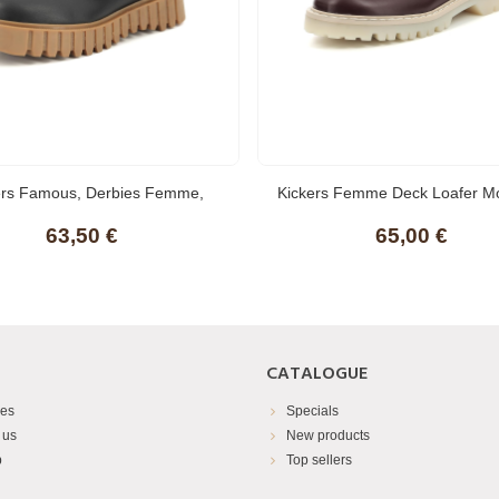
ers Famous, Derbies Femme,
Kickers Femme Deck Loafer M
63,50 €
65,00 €
CATALOGUE
res
Specials
 us
New products
p
Top sellers