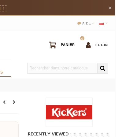
×
 !
AIDE
0
LOGIN
OS
RECENTLY VIEWED