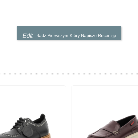
Bądź Pierwszym Który Napisze Recenzję