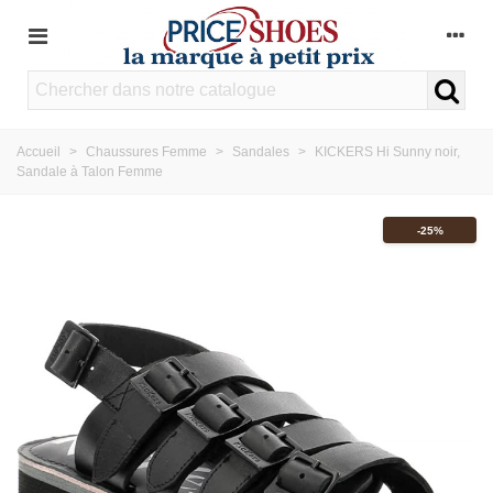
Accueil
>
Chaussures Femme
>
Sandales
>
KICKERS Hi Sunny noir,
Sandale à Talon Femme
-25%