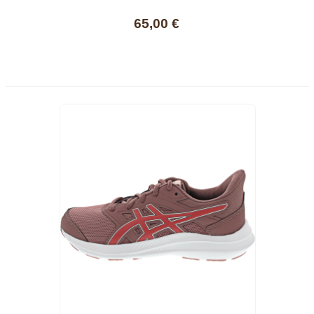
1014A346001, Basket
65,00 €