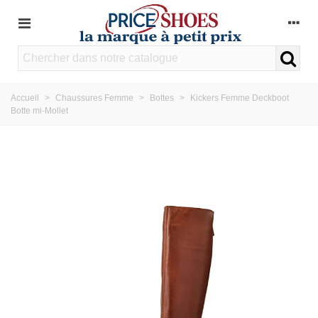
Accueil
>
Chaussures Femme
>
Bottes
>
Kickers Femme Deckboot
Botte mi-Mollet