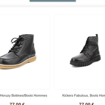
 Horuzy Bottines/Boots Hommes
Kickers Fabulous, Boots H
Noir Boots Shoes
77,00 €
77,00 €