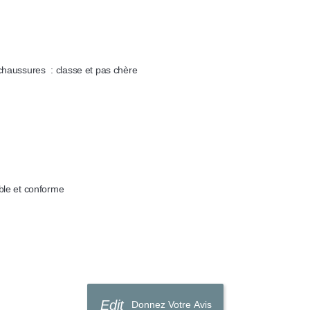
haussures  : classe et pas chère
le et conforme
Donnez Votre Avis