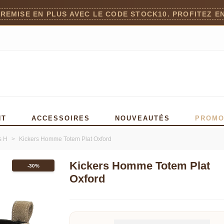
 REMISE EN PLUS AVEC LE CODE STOCK10. PROFITEZ EN
NT
ACCESSOIRES
NOUVEAUTÉS
PROM
s H
>
Kickers Homme Totem Plat Oxford
Kickers Homme Totem Plat
-30%
Oxford
Détails sur le produit Type de fermeture Lacet Doublure 
Lire la suite
propos de cet article 3.Plat Nubuck