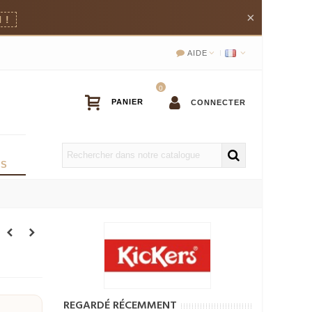
×
 !
AIDE
0
CONNECTER
OS
Cuir À
REGARDÉ RÉCEMMENT