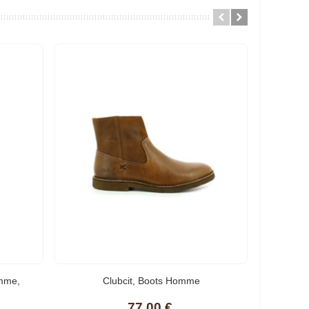
omme,
Clubcit, Boots Homme
Kicker
77,00 €