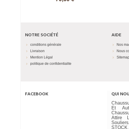
NOTRE SOCIÉTÉ
AIDE
conditions générale
Nos ma
Livraison
Nous co
Mention Légal
Sitema
politique de confidentialite
FACEBOOK
QUI NO
Chaussu
Et Au
Chaussu
Attire
Soulie
STOCK A