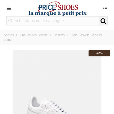
Accueil
>
Chaussures Femme
>
Baskets
>
Piola Baskets - Vida W -
blanc
-65%