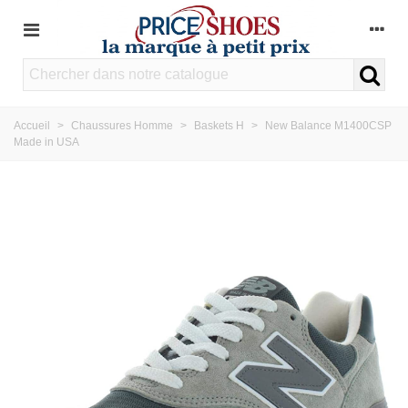
Accueil
>
Chaussures Homme
>
Baskets H
>
New Balance M1400CSP
Made in USA