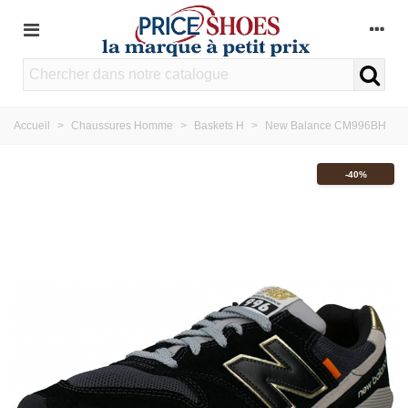
Accueil
>
Chaussures Homme
>
Baskets H
>
New Balance CM996BH
-40%