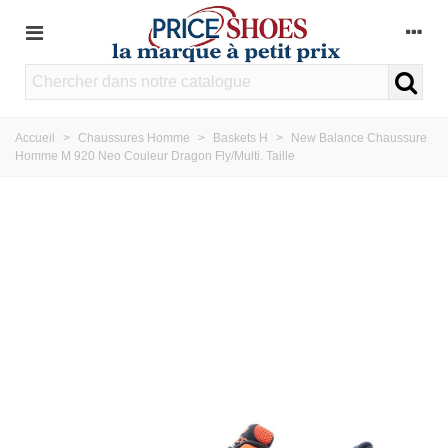
Accueil
>
Chaussures Homme
>
Baskets H
>
New Balance Chaussure
Homme M 920 Neo Couleur Dragon Fly/Multi. Taille