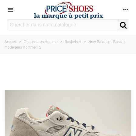
Accueil
>
Chaussures Homme
>
Baskets H
>
New Balance , Baskets
mode pour homme FS