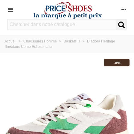
Accueil
>
Chaussures Homme
>
Baskets H
>
Diadora Heritage
Sneakers Uomo Eclipse Italia
-30%