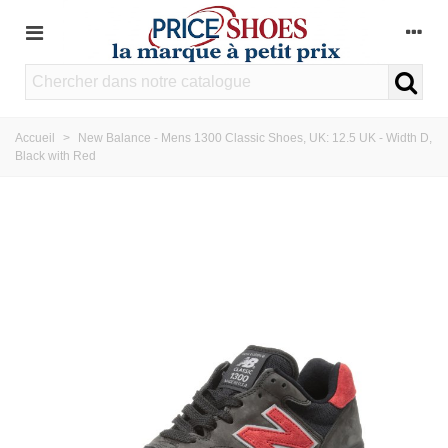
Accueil
>
New Balance - Mens 1300 Classic Shoes, UK: 12.5 UK - Width D,
Black with Red