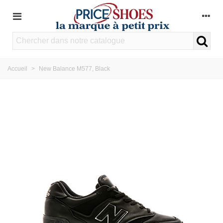
Accueil
>
New Balance M577, Black