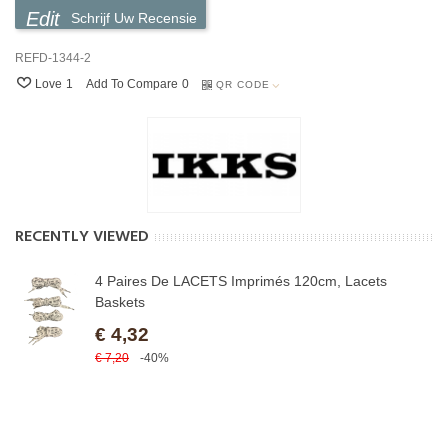
Schrijf Uw Recensie
REFD-1344-2
Love
1
Add To Compare
0
QR CODE
RECENTLY VIEWED
4 Paires De LACETS Imprimés 120cm, Lacets
Baskets
€ 4,32
€ 7,20
-40%