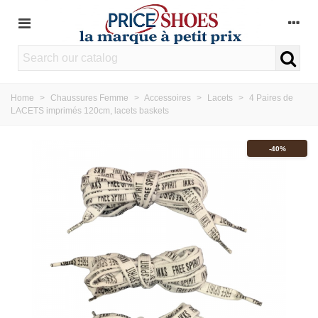
Home
>
Chaussures Femme
>
Accessoires
>
Lacets
>
4 Paires de
LACETS imprimés 120cm, lacets baskets
-40%