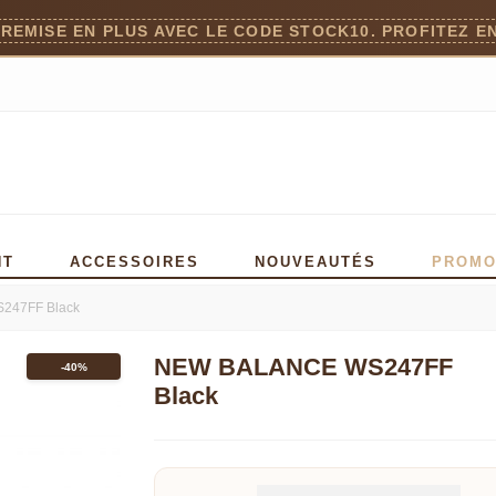
 REMISE EN PLUS AVEC LE CODE STOCK10. PROFITEZ EN
)
NT
ACCESSOIRES
NOUVEAUTÉS
PROM
247FF Black
NEW BALANCE WS247FF
-40%
Black
Read more