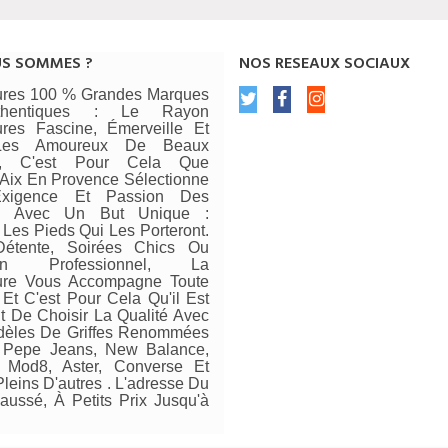
US SOMMES ?
NOS RESEAUX SOCIAUX
res 100 % Grandes Marques
thentiques : Le Rayon
res Fascine, Émerveille Et
 Les Amoureux De Beaux
rs, C'est Pour Cela Que
ix En Provence Sélectionne
xigence Et Passion Des
s Avec Un But Unique :
 Les Pieds Qui Les Porteront.
Détente, Soirées Chics Ou
ien Professionnel, La
re Vous Accompagne Toute
Et C'est Pour Cela Qu'il Est
t De Choisir La Qualité Avec
èles De Griffes Renommées
Pepe Jeans, New Balance,
, Mod8, Aster, Converse Et
leins D'autres . L'adresse Du
aussé, À Petits Prix Jusqu'à