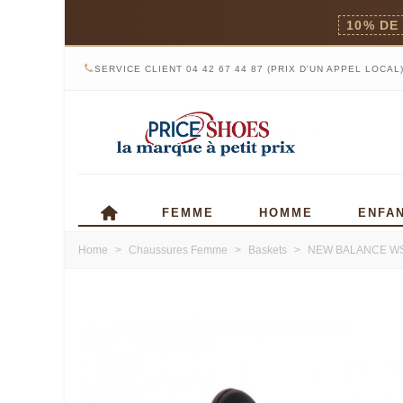
10% DE
SERVICE CLIENT 04 42 67 44 87 (PRIX D'UN APPEL LOCAL
FEMME
HOMME
ENFA
Home
>
Chaussures Femme
>
Baskets
>
NEW BALANCE WS