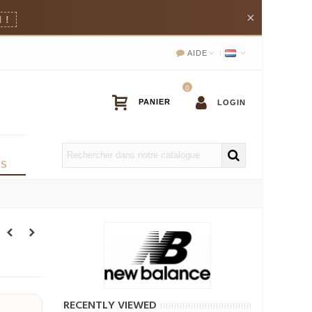
×
 !
AIDE
0
LOGIN
OS
RECENTLY VIEWED