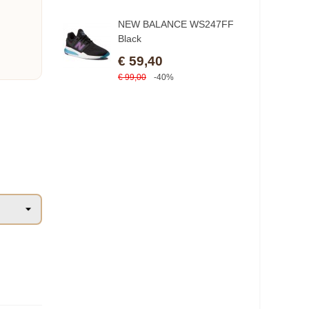
NEW BALANCE WS247FF
Black
€ 59,40
€ 99,00
-40%