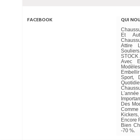
FACEBOOK
QUI NO
Chaussu
Et Au
Chaussu
Attire
Soulie
STOCK A
Avec E
Modèle
Embellir
Sport, 
Quotid
Chaussu
L'année 
Importan
Des Mod
Comme 
Kickers
Encore P
Bien Ch
-70 %.