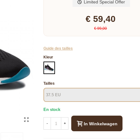
Limited Special Offer
€ 59,40
€ 99,00
Guide des tailles
Kleur
ZWART
Tailles
En stock
In Winkelwagen
-
+