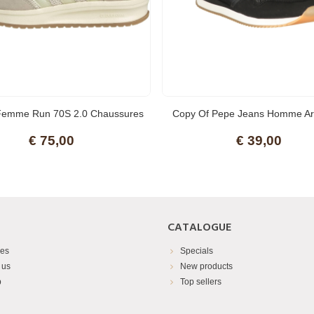
Femme Run 70S 2.0 Chaussures
Copy Of Pepe Jeans Homme Ari
Sneak
€ 75,00
€ 39,00
CATALOGUE
res
Specials
 us
New products
p
Top sellers