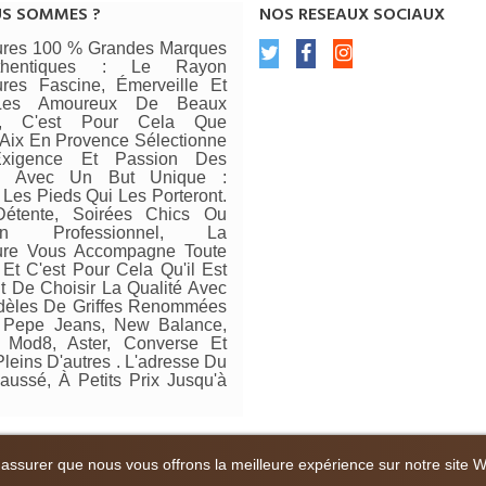
US SOMMES ?
NOS RESEAUX SOCIAUX
res 100 % Grandes Marques
thentiques : Le Rayon
res Fascine, Émerveille Et
 Les Amoureux De Beaux
rs, C'est Pour Cela Que
ix En Provence Sélectionne
xigence Et Passion Des
s Avec Un But Unique :
 Les Pieds Qui Les Porteront.
Détente, Soirées Chics Ou
ien Professionnel, La
re Vous Accompagne Toute
Et C'est Pour Cela Qu'il Est
t De Choisir La Qualité Avec
èles De Griffes Renommées
Pepe Jeans, New Balance,
, Mod8, Aster, Converse Et
leins D'autres . L'adresse Du
aussé, À Petits Prix Jusqu'à
 assurer que nous vous offrons la meilleure expérience sur notre site 