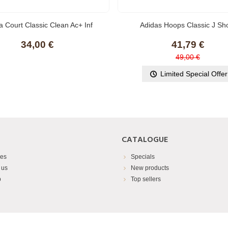
 Court Classic Clean Ac+ Inf
Adidas Hoops Classic J Sh
res De Loisirs Pour Bébé Blanc
CHAUSSURESMixte Enfa
34,00 €
41,79 €
40375210
49,00 €
Limited Special Offer
CATALOGUE
res
Specials
 us
New products
p
Top sellers