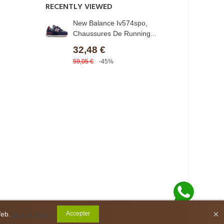
RECENTLY VIEWED
New Balance Iv574spo,
Chaussures De Running...
32,48 €
59,05 €
-45%
×
Web.
Lire la suite
Accepter
Contact us via WhatsApp