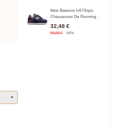
New Balance Iv574spo,
Chaussures De Running...
32,48 €
59,05 €
-45%