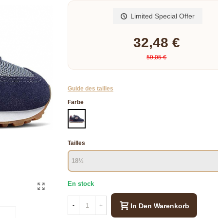
de surface: Firm Ground Fermeture: Scratch
Limited Special Offer
32,48 €
59,05 €
Guide des tailles
Farbe
MARINE
Tailles
En stock
In Den Warenkorb
-
+