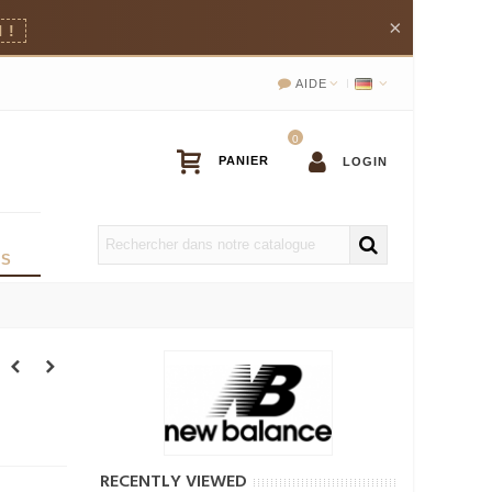
×
 !
AIDE
0
LOGIN
OS
 semelle:
RECENTLY VIEWED
utre Type