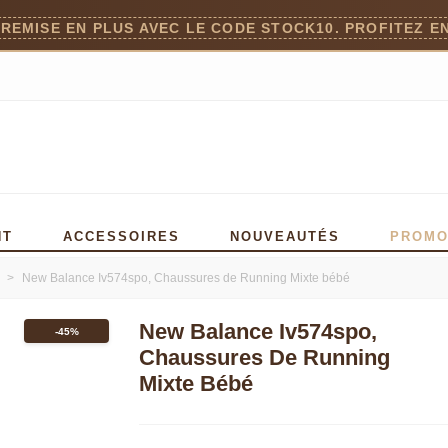
 REMISE EN PLUS AVEC LE CODE STOCK10. PROFITEZ EN
)
NT
ACCESSOIRES
NOUVEAUTÉS
PROM
>
New Balance Iv574spo, Chaussures de Running Mixte bébé
New Balance Iv574spo,
-45%
Chaussures De Running
Mixte Bébé
Dessus: Synthétique Doublure: Synthétique. Matériau de
Read more
Caoutchouc Largeur de la chaussure: Moyen Foulée: Ne