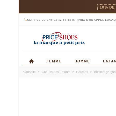
10% DE
SERVICE CLIENT 04 42 67 44 87 (PRIX D'UN APPEL LOCAL
FEMME
HOMME
ENFA
Startseite
>
Chaussures Enfants
>
Garçons
>
Baskets garçon