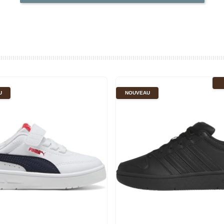
U
NOUVEAU