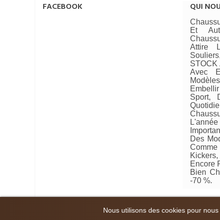
FACEBOOK
QUI NO
Chaussu
Et Au
Chaussu
Attire
Soulie
STOCK A
Avec E
Modèle
Embellir
Sport, 
Quotid
Chaussu
L'année 
Importan
Des Mod
Comme 
Kickers
Encore P
Bien Ch
-70 %.
Nous utilisons des cookies pour nous
© 2024 Priceshoes ® . Tous les droits sont réservés